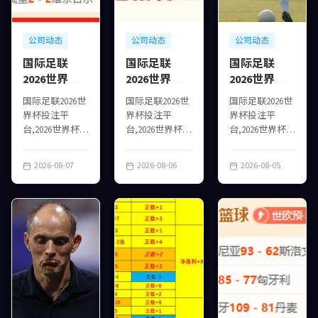
公司动态
公司动态
公司动态
国际足联
国际足联
国际足联
2026世界杯
2026世界杯
2026世界杯
投注平台
投注平台
投注平台
国际足联2026世
国际足联2026世
国际足联2026世
110806 983
2026世界杯
110321
界杯投注平
界杯投注平
界杯投注平
盘口突发变
台,2026世界杯盘
台,2026世界杯盘
台,2026世界杯盘
动
口,世界杯投注
口,世界杯投注
口,世界杯投注
指南,在线世界
指南,在线世界
指南,在线世界
2026-08-07
2026-08-06
2026-08-05
杯投注,国际足
杯投注,国际足
杯投注,国际足
联赛事分析,国
联赛事分析,国
联赛事分析,国
际足联2026世...
际足联2026世...
际足联2026世...