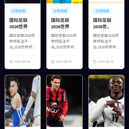
公司动态
公司动态
公司动态
国际足联
国际足联
国际足联
2026世界杯
2026世界杯
2026世，
投注平台
投注平台
2026世界杯
国际足联2026世
国际足联2026世
国际足联2026世
2026世界杯
2026世界杯
盘口，界杯
界杯投注平
界杯投注平
界杯投注平
盘口突发变
盘口突发变
投注平台
台,2026世界杯盘
台,2026世界杯盘
台,2026世界杯盘
动
动
105649
口,世界杯投注
口,世界杯投注
口,世界杯投注
指南,在线世界
指南,在线世界
指南,在线世界
2026-08-04
2026-08-03
2026-08-02
杯投注,国际足
杯投注,国际足
杯投注,国际足
联赛事分析,国
联赛事分析,国
联赛事分析,国
际足联2026世...
际足联2026世...
际足联2026世...