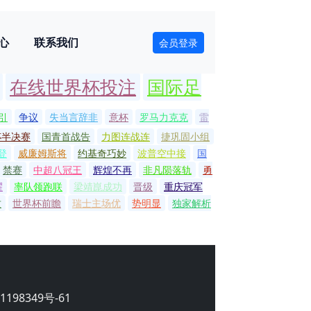
心
联系我们
会员登录
在线世界杯投注
国际足
引
争议
失当言辞非
意杯
罗马力克克
雷
杯半决赛
国青首战告
力图连战连
捷巩固小组
登
威廉姆斯将
约基奇巧妙
波普空中接
国
禁赛
中超八冠王
辉煌不再
非凡陨落轨
勇
耀
率队领跑联
梁靖崑成功
晋级
重庆冠军
攻
世界杯前瞻
瑞士主场优
势明显
独家解析
1198349号-61