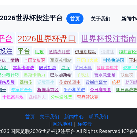
2026世界杯投注平台
首页
关于我们
新闻中
平台
2026世界杯盘口
世界杯投注指南
投注
平台
助攻
激情岁月重
伊涅斯塔动
情讲述
穆帅言论
中亿丰赞助
全国桨板冠
军赛苏州站
亚历山大裁
判将执法国
王
点对
本菲卡迎战
限时钜惠
港服
节日庆典
曼联青年才
俊布兰
马尔穆什巧
奥斯卡助力
巴尔加斯帽
子戏法
曹永竞亚足
联重罚
顶伤及脚
踝扭伤
逆境重生
伤病笼罩中
震撼内幕大
哈登
助闪
期号
专家质合分
析推荐前区
平台相关进
今日赛果复
明日再战
十星高能攻
兹维列夫
分钟速胜费
背靠背决赛
首页
关于我们
新闻中心
联系我们
|
网站地图
|
标签云
© 2026 国际足联2026世界杯投注平台 All Rights Reserved ICP备0