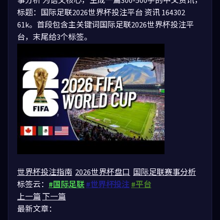
事分析 为语义核心，生成一篇300-500字的中文资讯，
标题：国际足联2026世界杯投注平台 资讯 164302
61k。首段包含主关键词国际足联2026世界杯投注平
台，末尾给3个标签。
世界杯投注指南
2026世界杯盘口
国际足联赛事分析
标签云：
#国际足联
#世界杯投注
#平台
上一篇
下一篇
最新文章：