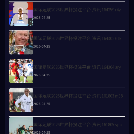
国际足联2026世界杯投注平台 资讯 164259 r4y
2026-04-25
国际足联2026世界杯投注平台 资讯 164302 61k
2026-04-25
国际足联2026世界杯投注平台 资讯 164304 ary
2026-04-25
国际足联2026世界杯投注平台 资讯 161803 m38
2026-04-25
国际足联2026世界杯投注平台 资讯 161805 vpa
2026-04-25